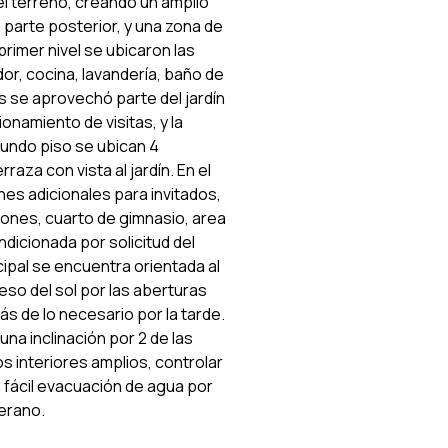
el terreno, creando un amplio
la parte posterior, y una zona de
 primer nivel se ubicaron las
or, cocina, lavandería, baño de
es se aprovechó parte del jardín
namiento de visitas, y la
gundo piso se ubican 4
rraza con vista al jardín. En el
es adicionales para invitados,
iones, cuarto de gimnasio, area
ndicionada por solicitud del
cipal se encuentra orientada al
reso del sol por las aberturas
ás de lo necesario por la tarde.
una inclinación por 2 de las
 interiores amplios, controlar
a fácil evacuación de agua por
verano.