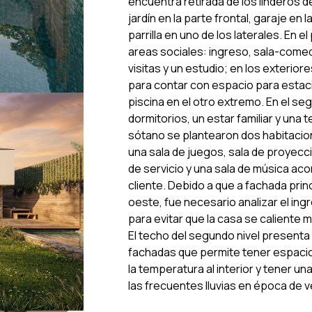
encuentra retirada de los linderos d
jardín en la parte frontal, garaje en 
parrilla en uno de los laterales. En el
areas sociales: ingreso, sala-comed
visitas y un estudio; en los exterior
para contar con espacio para estacio
piscina en el otro extremo. En el se
dormitorios, un estar familiar y una te
sótano se plantearon dos habitacion
una sala de juegos, sala de proyecc
de servicio y una sala de música aco
cliente. Debido a que a fachada prin
oeste, fue necesario analizar el ing
para evitar que la casa se caliente m
El techo del segundo nivel presenta 
fachadas que permite tener espacios
la temperatura al interior y tener un
las frecuentes lluvias en época de 